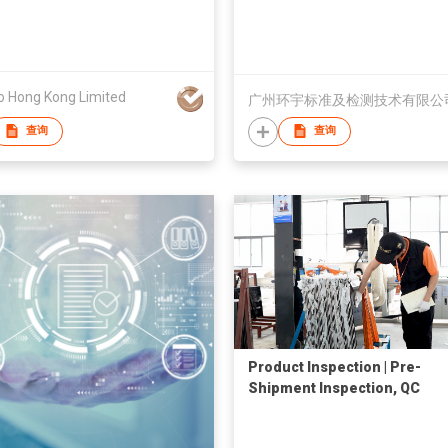
 Hong Kong Limited
广州环宇标准及检测技术有限公
查询
查询
Product Inspection | Pre-
Shipment Inspection, QC
Service, Quality Check of
Products in China