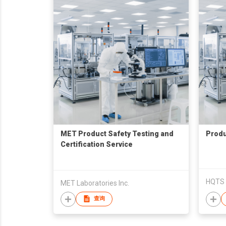
MET Product Safety Testing and
Produ
Certification Service
HQTS 
MET Laboratories Inc.
查询