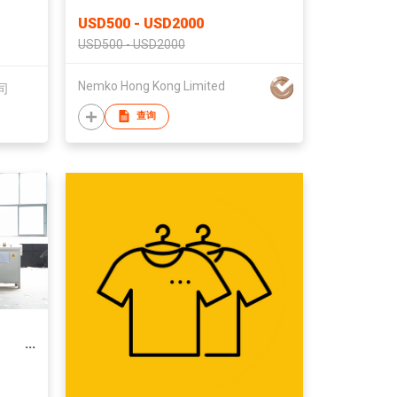
USD500 - USD2000
USD500 - USD2000
Nemko Hong Kong Limited
司
查询