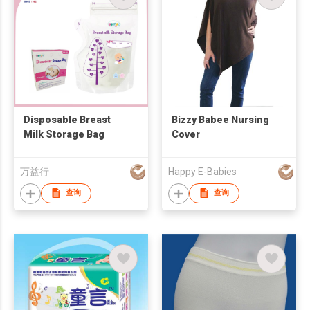
Disposable Breast
Bizzy Babee Nursing
Milk Storage Bag
Cover
万益行
Happy E-Babies
查询
查询