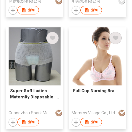
沐伊股份有限公司
加美敦有限公司
查询
查询
Super Soft Ladies
Full Cup Nursing Bra
Maternity Disposable
Mesh Panties
Guangzhou Spark Medical products Co.,Ltd
Mammy Village Co., Ltd
查询
查询