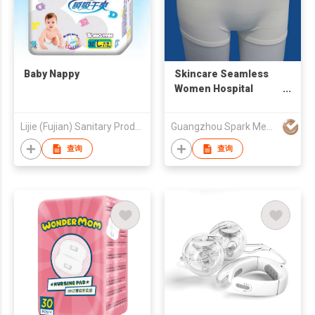
Baby Nappy
Skincare Seamless
Women Hospital
Disposable Panties
Lijie (Fujian) Sanitary Products Co Ltd
Guangzhou Spark Medical products Co.,Ltd
查询
查询