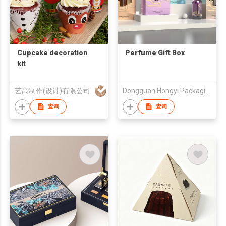
Cupcake decoration
Perfume Gift Box
kit
艺高制作(设计)有限公司
Dongguan Hongyi Packaging Co., Ltd.
查询
查询