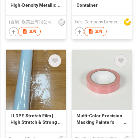
High-Density Metallic
Container
Silver Edge Satin
Ribbons
(香港) 欧美亚有限公司
Felsi Company Limited
查询
查询
LLDPE Stretch Film |
Multi-Color Precision
High Stretch & Strong
Masking Painter's
Cling
Tape