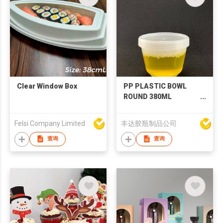
Clear Window Box
PP PLASTIC BOWL
ROUND 380ML
D99xH72MM
Felsi Company Limited
丰达胶瓶制品公司
查询
查询