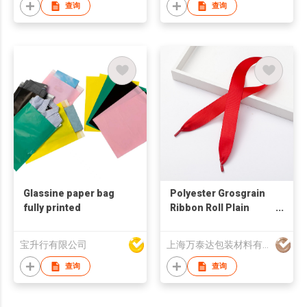
查询
查询
Glassine paper bag
Polyester Grosgrain
fully printed
Ribbon Roll Plain
Solid Color Ribbon
Durable Textured
宝升行有限公司
上海万泰达包装材料有限公司
Ribbon for Gift Box
Packaging and Bag
查询
查询
Handle