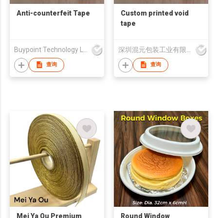
Anti-counterfeit Tape
Custom printed void
tape
Buypoint Technology Limited
深圳混元包装工业有限公司
查询
查询
Mei Ya Ou Premium
Round Window