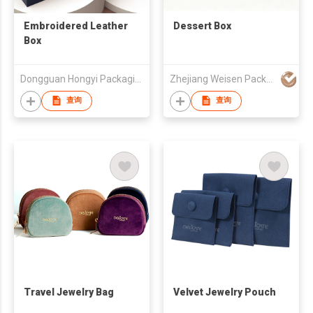
Embroidered Leather
Dessert Box
Box
Dongguan Hongyi Packaging Co., Ltd.
Zhejiang Weisen Packaging Technology Co., Ltd.
查询
查询
Travel Jewelry Bag
Velvet Jewelry Pouch