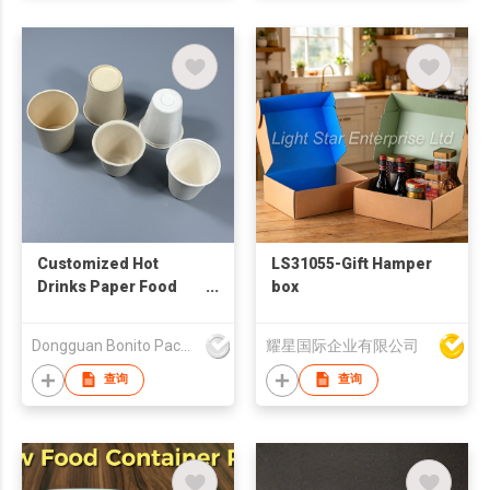
Customized Hot
LS31055-Gift Hamper
Drinks Paper Food
box
Grade Paper Cup Box
With Lids Take Out
Dongguan Bonito Packaging Co., Ltd.
耀星国际企业有限公司
Hot Tea Coffee Cup
Disposable Paper
查询
查询
Cup