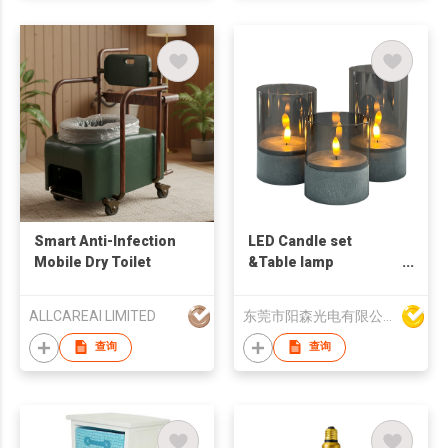
Smart Anti-Infection
LED Candle set
Mobile Dry Toilet
&Table lamp
Simulated flame
candle lamp
ALLCAREAI LIMITED
东莞市阳森光电有限公司
查询
查询