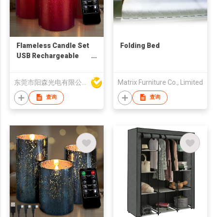
Flameless Candle Set
Folding Bed
USB Rechargeable
Candle Remote
Control Lamp
东莞市阳森光电有限公司
Matrix Furniture Co., Limited
Candles Light With
Timer and Dimmer
查询
查询
Christmas Decoration
Lamp