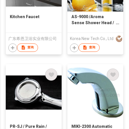
Kitchen Faucet
AS-9000 /Aroma
Sense Shower Head /
Vitamin Shower /
Aroma Therapy /
广东希恩卫浴实业有限公司
Korea New Tech Co., Ltd
Chlorine Free / Water
Saving /
查询
查询
PR-SJ / Pure Rain /
MIKI-2300 Automatic