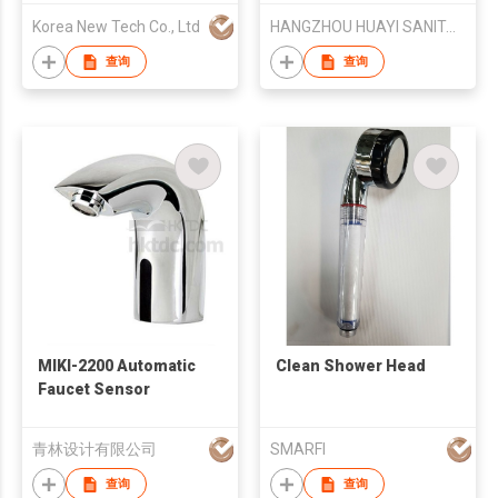
Therapy / / Vitamin C /
Korea New Tech Co., Ltd
HANGZHOU HUAYI SANITARY WARE CO.,Ltd.
Wall Mounted
查询
查询
MIKI-2200 Automatic
Clean Shower Head
Faucet Sensor
青林设计有限公司
SMARFI
查询
查询