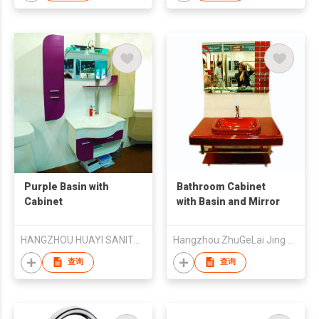
Purple Basin with
Bathroom Cabinet
Cabinet
with Basin and Mirror
HANGZHOU HUAYI SANITARY WARE CO.,Ltd.
Hangzhou ZhuGeLai Jing Yi Co., Ltd.
查询
查询