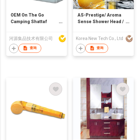
OEM On The Go
AS-Prestige/ Aroma
Camping Shattaf
Sense Shower Head /
Personal Hygiene
Vitamin Shower /
Toilet Essentials
Aroma Therapy /
河源集品技术有限公司
Korea New Tech Co., Ltd
Personal Care
Kntec / Water Saving
Customized Portable
查询
查询
Travel Bidets