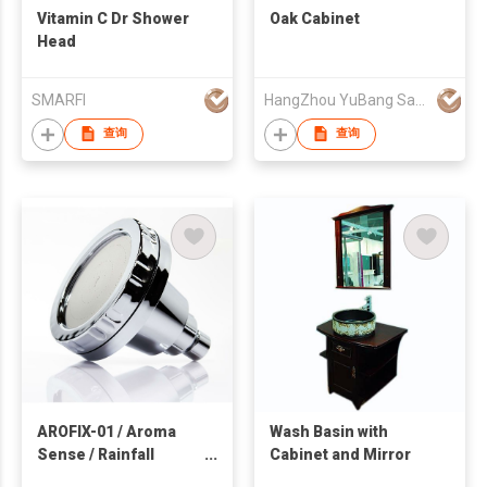
Vitamin C Dr Shower
Oak Cabinet
Head
SMARFI
HangZhou YuBang Sanitary Ware Co., Ltd
查询
查询
AROFIX-01 / Aroma
Wash Basin with
Sense / Rainfall
Cabinet and Mirror
Shower Head / Aroma