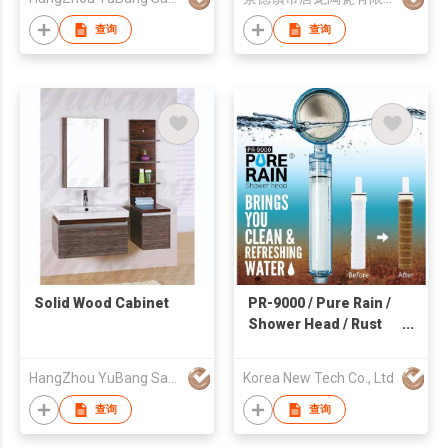
查询
查询
Solid Wood Cabinet
PR-9000 / Pure Rain /
Shower Head / Rust
Removal / Limescale
Removal / Water
HangZhou YuBang Sanitary Ware Co., Ltd
Korea New Tech Co., Ltd
Saving / Water Purify
查询
查询