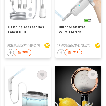
Camping Accessories
Outdoor Shattaf
Latest USB
220ml Electric
Rechargeable
Portable Travel Bottle
Portable Shower with
Bidet or Women, Men,
河源集品技术有限公司
河源集品技术有限公司
Pump LED for
Baby, Pregnant, Elder,
Camping & Hiking
Patient
查询
查询
wholesale