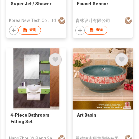
Super Jet / Shower
Faucet Sensor
Head / High Pressure
/ Water Saving / Silk
Korea New Tech Co., Ltd
青林设计有限公司
Spray
查询
查询
4-Piece Bathroom
Art Basin
Fitting Set
HangZhou YuBang Sanitary Ware Co., Ltd
景德镇市唐龙陶瓷有限公司