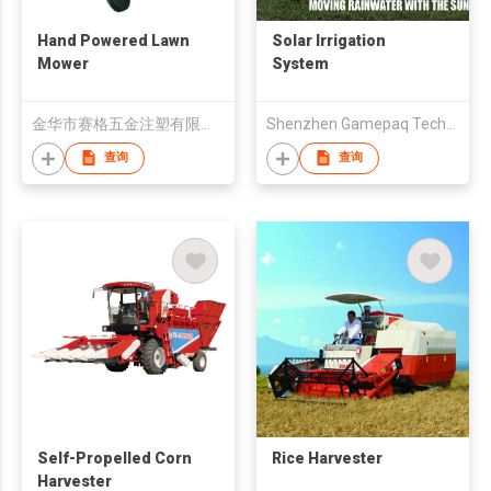
Hand Powered Lawn
Solar Irrigation
Mower
System
金华市赛格五金注塑有限公司
Shenzhen Gamepaq Technical Co., Ltd.
查询
查询
Self-Propelled Corn
Rice Harvester
Harvester