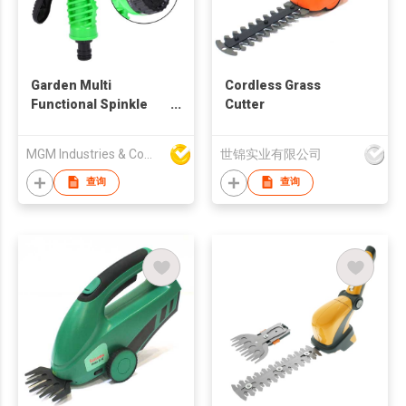
Garden Multi
Cordless Grass
Functional Spinkle
Cutter
Gardening Bathing 7-
Pattern Revolver
MGM Industries & Company
世锦实业有限公司
Spray Nozzle
查询
查询