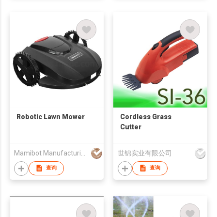
Robotic Lawn Mower
Cordless Grass
Cutter
Mamibot Manufacturing USA Inc.
世锦实业有限公司
查询
查询