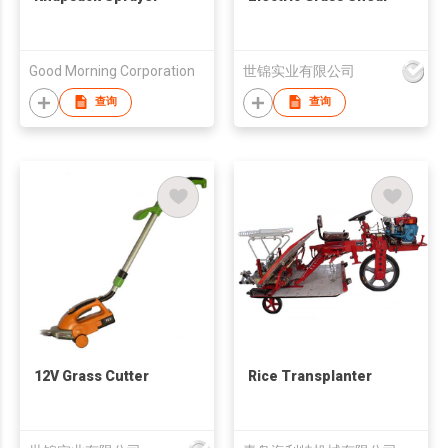
Good Morning Corporation
世锦实业有限公司
查询
查询
12V Grass Cutter
Rice Transplanter