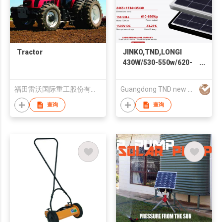
Tractor
JINKO,TND,LONGI
430W/530-550w/620-
645W/700w-735w
Monocrystalline Solar
福田雷沃国际重工股份有限公司
Guangdong TND new energy technology Co., LTD
Panel High Efficiency
Module
查询
查询