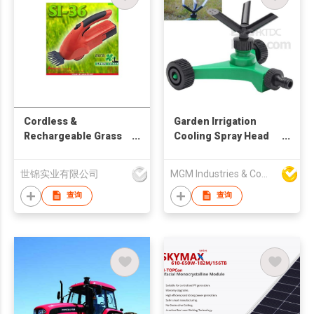
Cordless &
Garden Irrigation
Rechargeable Grass
Cooling Spray Head
Shear
Flower Watering 360
Degree Auto Rotation
世锦实业有限公司
MGM Industries & Company
Sprinkler
查询
查询