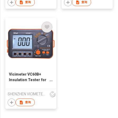
查询
查询
Vicimeter VC60B+
Insulation Tester for
Motor, Cable,
Electromechanical
SHENZHEN VICIMETER TECHNOLOGY CO.,LTD.
equipments
查询