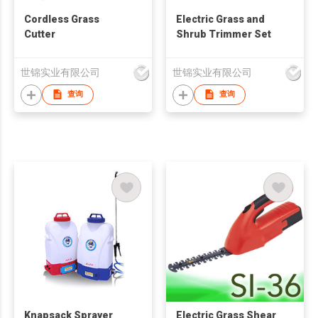
Cordless Grass
Electric Grass and
Cutter
Shrub Trimmer Set
世锦实业有限公司
世锦实业有限公司
查询
查询
Knapsack Sprayer
Electric Grass Shear