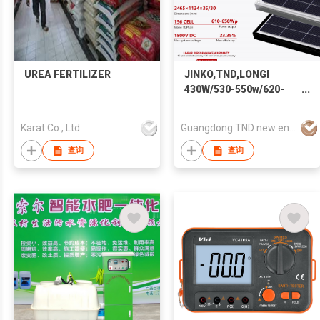
UREA FERTILIZER
JINKO,TND,LONGI
430W/530-550w/620-
645W/700w-735w
Monocrystalline Solar
Karat Co., Ltd.
Guangdong TND new energy technology Co., LTD
Panel High Efficiency
Module
查询
查询