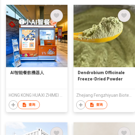
AI智能餐飲機器人
Dendrobium Officinale
Freeze-Dried Powder
HONG KONG HUAXI ZHIMEI TECHNOLOGYDEVELOPMENT LIMITED
Zhejiang Fengzhiyuan Biotechnology Co., Ltd
查询
查询