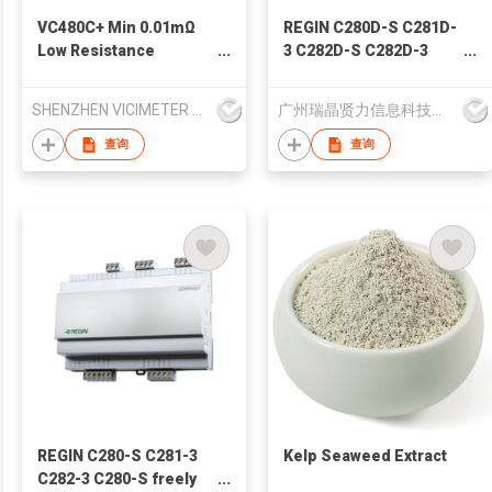
VC480C+ Min 0.01mΩ
REGIN C280D-S C281D-
Low Resistance
3 C282D-S C282D-3
Millohm Meter Equal
C282DT-3 freely
Potential Tester
programmable
SHENZHEN VICIMETER TECHNOLOGY CO.,LTD.
广州瑞晶贤力信息科技有限公司
controllers
查询
查询
REGIN C280-S C281-3
Kelp Seaweed Extract
C282-3 C280-S freely