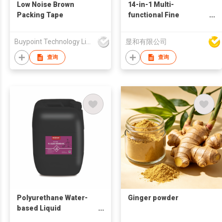
Low Noise Brown
14-in-1 Multi-
Packing Tape
functional Fine
Blanking Multi Tools
Buypoint Technology Limited
显和有限公司
查询
查询
Polyurethane Water-
Ginger powder
based Liquid
Membrane