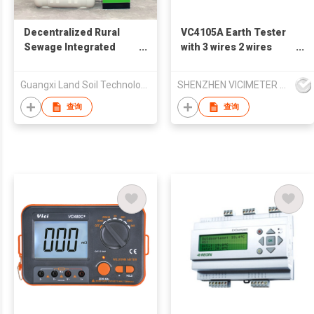
Decentralized Rural
VC4105A Earth Tester
Sewage Integrated
with 3 wires 2 wires
Treatment and
meaurements method
Resource Utilization
Guangxi Land Soil Technology Co., Ltd.
SHENZHEN VICIMETER TECHNOLOGY CO.,LTD.
System
查询
查询