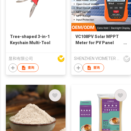
Tree-shaped 3-in-1
VC108PV Solar MPPT
Keychain Multi-Tool
Meter for PV Panel
Tests
显和有限公司
SHENZHEN VICIMETER TECHNOLOGY CO.,LTD.
查询
查询