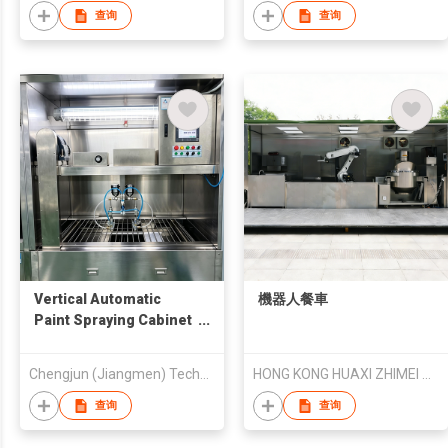
查询
查询
Vertical Automatic
機器人餐車
Paint Spraying Cabinet
for Watches
Chengjun (Jiangmen) Technology Development Co., Ltd
HONG KONG HUAXI ZHIMEI TECHNOLOGYDEVELOPMENT LIMITED
查询
查询