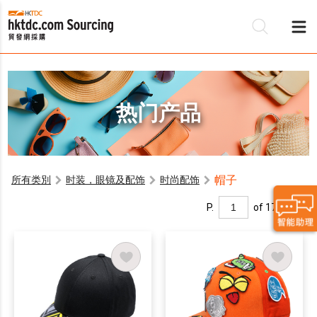
热门产品
帽子
所有类別
时装，眼镜及配饰
时尚配饰
P.
of 17