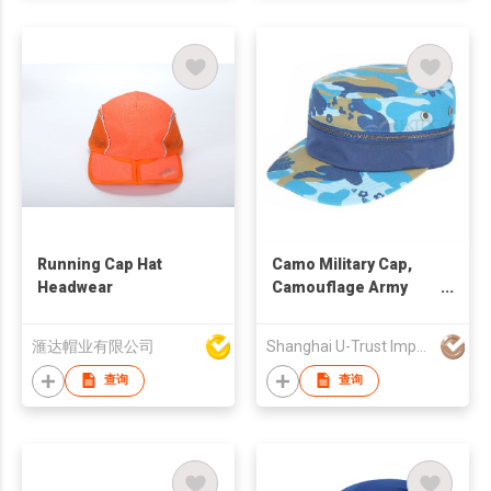
Running Cap Hat
Camo Military Cap,
Headwear
Camouflage Army
Cap
滙达帽业有限公司
Shanghai U-Trust Import&Export Co., Ltd.
查询
查询