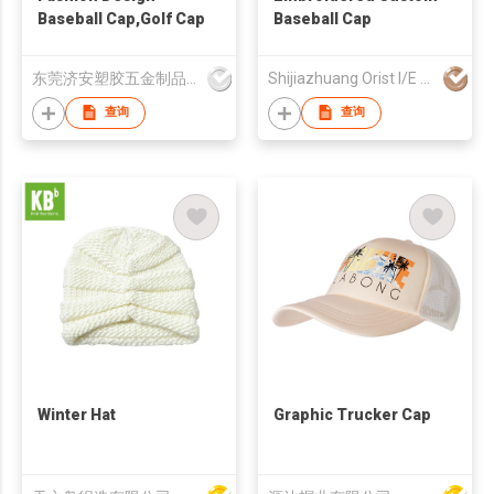
Baseball Cap,Golf Cap
Baseball Cap
东莞济安塑胶五金制品有限公司
Shijiazhuang Orist I/E Trading Co., Ltd.
查询
查询
Winter Hat
Graphic Trucker Cap