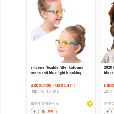
silicone flexible filter kids and
2020 A
teens anti blue light blocking
block
glasses
USD2.0425 - USD2.47
USD2
/
件
USD2.15 - USD2.6
USD2.
东美实业有限公司
东美
查询