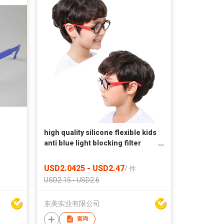
high quality silicone flexible kids
anti blue light blocking filter
glasses
USD2.0425 - USD2.47
/
件
USD2.15 - USD2.6
东美实业有限公司
查询