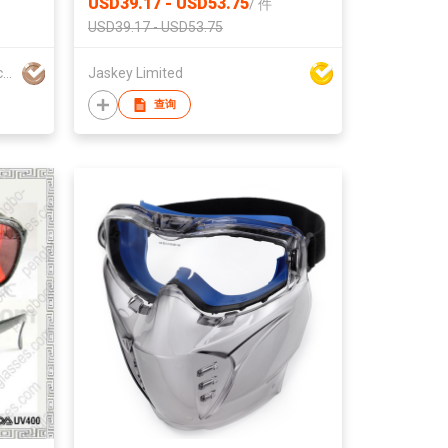
USD39.17 - USD53.75
/
件
USD39.17 - USD53.75
Guangzhou Lvqi Outdoor Products Co Ltd
Jaskey Limited
查询