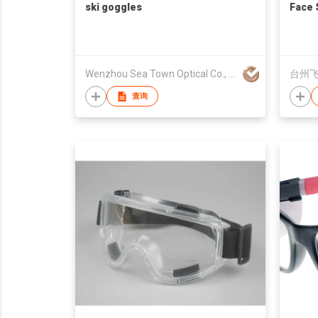
ski goggles
Face 
Wenzhou Sea Town Optical Co., Ltd.
台州
查询