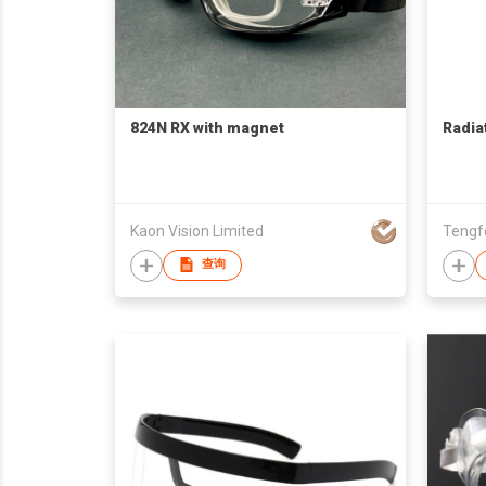
824N RX with magnet
Radia
Kaon Vision Limited
查询