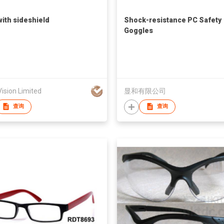
with sideshield
Shock-resistance PC Safety
Goggles
ision Limited
显和有限公司
查询
查询