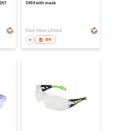
N207
5959 with mask
Kaon Vision Limited
查询