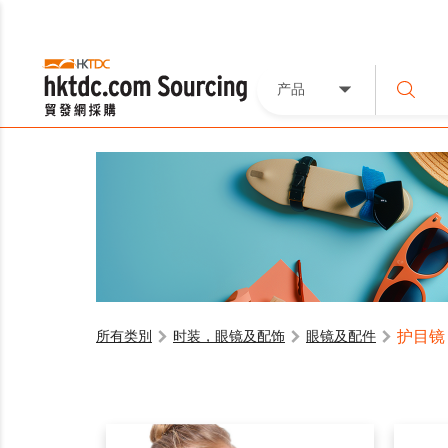
产品
护目镜
所有类別
时装，眼镜及配饰
眼镜及配件