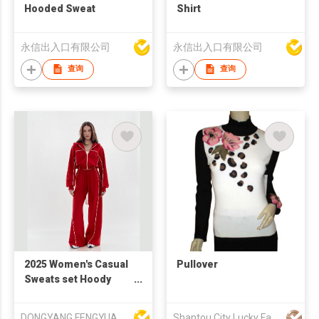
Hooded Sweat
Shirt
永信出入口有限公司
永信出入口有限公司
查询
查询
2025 Women's Casual
Pullover
Sweats set Hoody
Shirts & Pants
DONGYANG FENGYUAN IMP. AND EXP. CO.,LTD.
Shantou City Lucky Fashion Factory Co Ltd