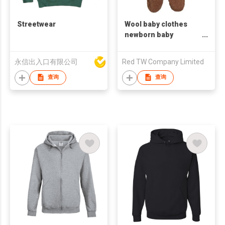
Streetwear
Wool baby clothes
newborn baby
pajamas
永信出入口有限公司
Red TW Company Limited
查询
查询