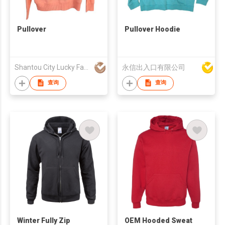
Pullover
Pullover Hoodie
Shantou City Lucky Fashion Factory Co Ltd
永信出入口有限公司
查询
查询
Winter Fully Zip
OEM Hooded Sweat