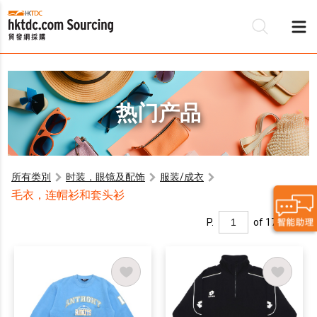
热门产品
所有类別
时装，眼镜及配饰
服装/成衣
毛衣，连帽衫和套头衫
P.
of 17