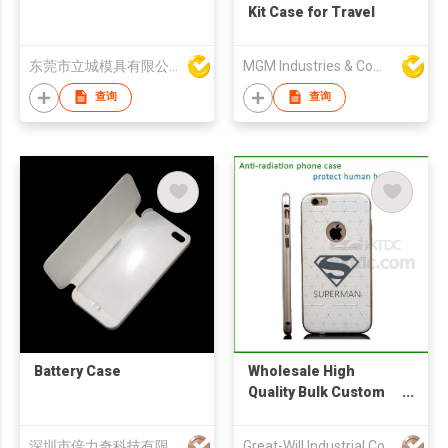
Kit Case for Travel
东莞市立城模具有限公司
MGM Industries & Company
查询
查询
Battery Case
Wholesale High
Quality Bulk Custom
Phone Cases
深圳市倍力奇科技有限公司
Great-Will Industrial Co., Ltd.