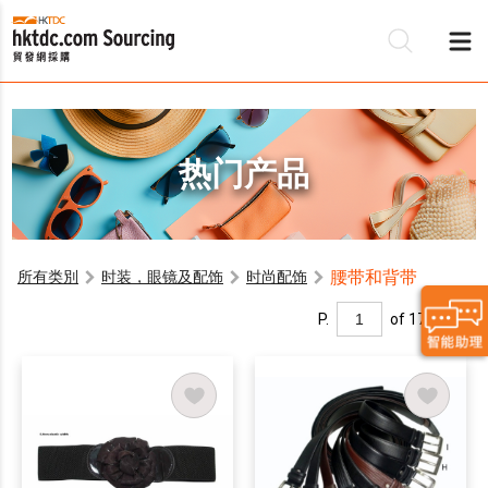
热门产品
腰带和背带
所有类別
时装，眼镜及配饰
时尚配饰
P.
of 17