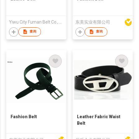
Yiwu City Fuman Belt Co., Ltd.
东美实业有限公司
查询
查询
Fashion Belt
Leather Fabric Waist
Belt