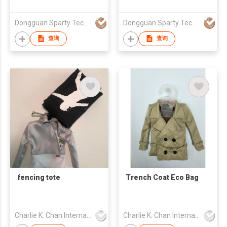
Shoulder Tote
Shoulder Tote
Printed Grocery
Printed Grocery
Dongguan Sparty Technology Co., Ltd.
Dongguan Sparty Technology Co., Ltd.
Shopping Handbag
Shopping Handbag
Daily Use Gift
Daily Use Gift
查询
查询
Reusable Tote Bag
Reusable Tote Bag
with Handle
with Handle
fencing tote
Trench Coat Eco Bag
Charlie K. Chan International Ltd.
Charlie K. Chan International Ltd.