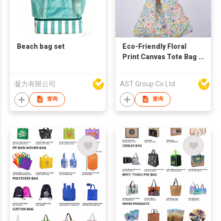
Beach bag set
Eco-Friendly Floral
Print Canvas Tote Bag
– Versatile Slouchy
Shoulder Bag &
凝力有限公司
AST Group Co Ltd
Shopping Hobo Bag
with Detachable
查询
查询
PU/Fabric Straps