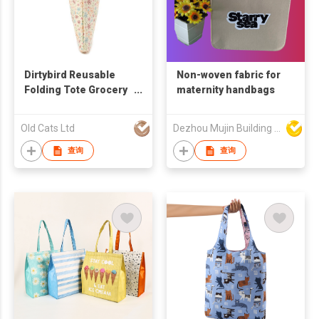
Dirtybird Reusable
Non-woven fabric for
Folding Tote Grocery
maternity handbags
Shopping Bag
Old Cats Ltd
Dezhou Mujin Building Material Co Ltd
查询
查询