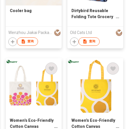
Cooler bag
Dirtybird Reusable
Folding Tote Grocery
Shopping Bag
Wenzhou Jiakai Packaging Co., Ltd.
Old Cats Ltd
查询
查询
Women's Eco-Friendly
Women's Eco-Friendly
Cotton Canvas
Cotton Canvas