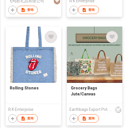
飞鸣歌礼品有限公司
R K Enterprise
查询
查询
Rolling Stones
Grocery Bags
Jute/Canvas
R K Enterprise
Earthbags Export Pvt. Ltd.
查询
查询