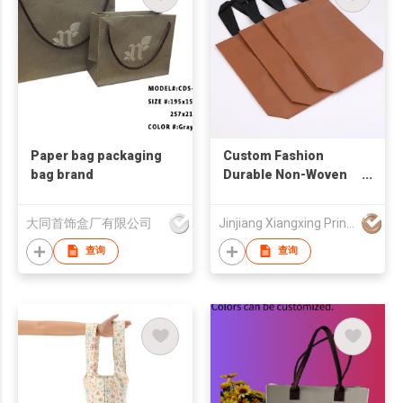
Paper bag packaging
Custom Fashion
bag brand
Durable Non-Woven
Fabric Bag with Snap
Button Eco-friendly
大同首饰盒厂有限公司
Jinjiang Xiangxing Printing Co., Ltd.
Nonwoven Shopping
Bag Free Sample for
查询
查询
Supermarket