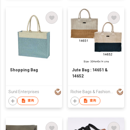
Shopping Bag
Jute Bag : 14651 &
14652
Sunil Enterprises
Richie Bags & Fashions Pvt Ltd
查询
查询