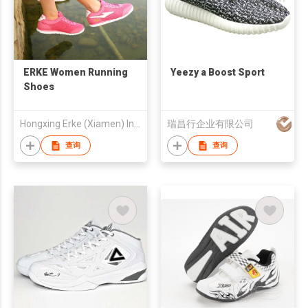
ERKE Women Running
Yeezy a Boost Sport
Shoes
Hongxing Erke (Xiamen) Industrial Co., Ltd.
瑞昌行企业有限公司
查询
查询