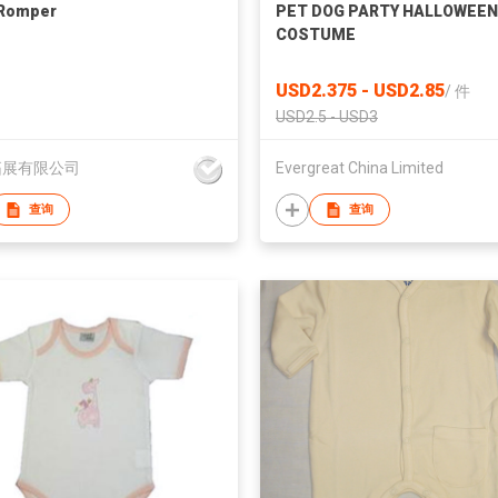
 Romper
PET DOG PARTY HALLOWEEN
COSTUME
USD2.375 - USD2.85
/
件
USD2.5 - USD3
拓展有限公司
Evergreat China Limited
查询
查询