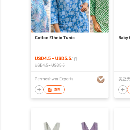
Cotton Ethnic Tunic
Baby 
USD4.5 - USD5.5
/
件
USD4.5 - USD5.5
Permeshwar Exports
美亚
查询