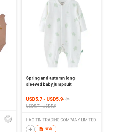
Spring and autumn long-
sleeved baby jumpsuit
USD5.7 - USD5.9
/
件
USD5.7 - USD5.9
HAO TIN TRADING COMPANY LIMITED
查询