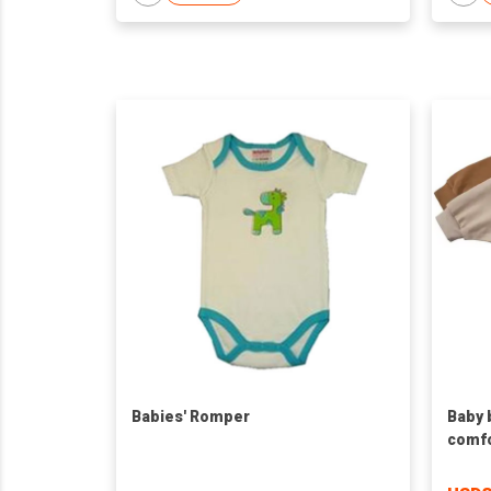
Babies' Romper
Baby 
comfo
bodys