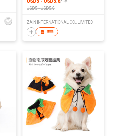
USD5 - USD5.8
/
件
USD5 - USD5.8
ZAIN INTERNATIONAL CO., LIMITED
查询