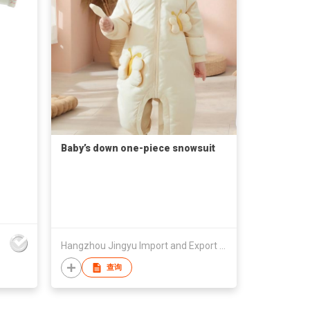
Baby’s down one-piece snowsuit
Hangzhou Jingyu Import and Export Trading Co., Ltd.
查询