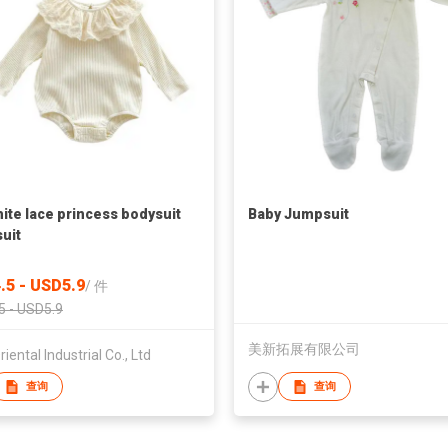
hite lace princess bodysuit
Baby Jumpsuit
uit
.5 - USD5.9
/
件
5 - USD5.9
美新拓展有限公司
iental Industrial Co., Ltd
查询
查询