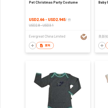
Pet Christmas Party Costume
Baby
USD2.66 - USD2.945
/
件
USD2.8 - USD3.1
Evergreat China Limited
美新
查询