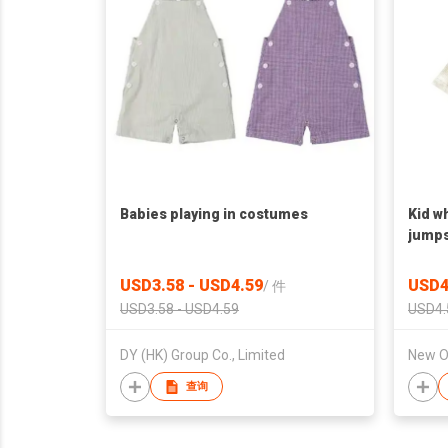
Babies playing in costumes
Kid w
jumps
USD3.58 - USD4.59
USD4
/
件
USD3.58 - USD4.59
USD4.
DY (HK) Group Co., Limited
New Or
查询