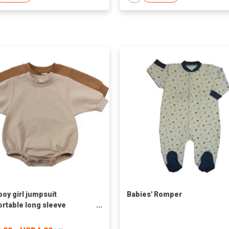
boy girl jumpsuit
Babies' Romper
rtable long sleeve
uit autumn