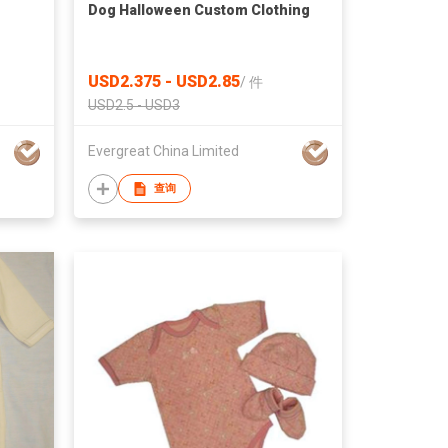
Dog Halloween Custom Clothing
USD2.375 - USD2.85
/
件
USD2.5 - USD3
Evergreat China Limited
查询