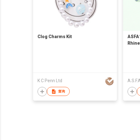
Clog Charms Kit
ASFA1
Rhine
K C Penn Ltd
A.S.F.
查询