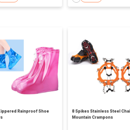
ippered Rainproof Shoe
8 Spikes Stainless Steel Cha
rs
Mountain Crampons