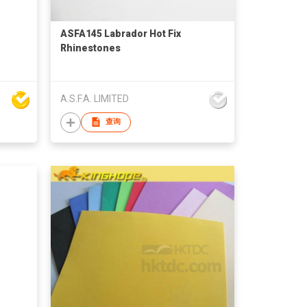
ASFA145 Labrador Hot Fix
Rhinestones
A.S.F.A. LIMITED
查询