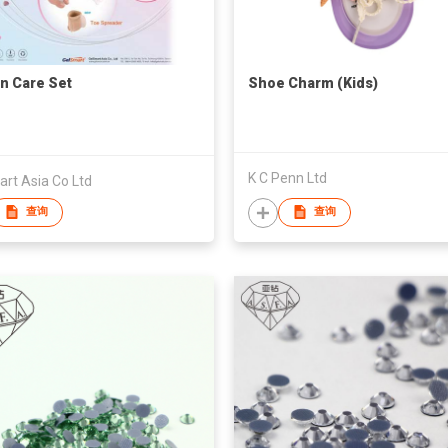
n Care Set
Shoe Charm (Kids)
K C Penn Ltd
rt Asia Co Ltd
查询
查询