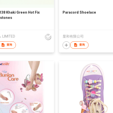
38 Khaki Green Hot Fix
Paracord Shoelace
stones
A. LIMITED
显和有限公司
查询
查询