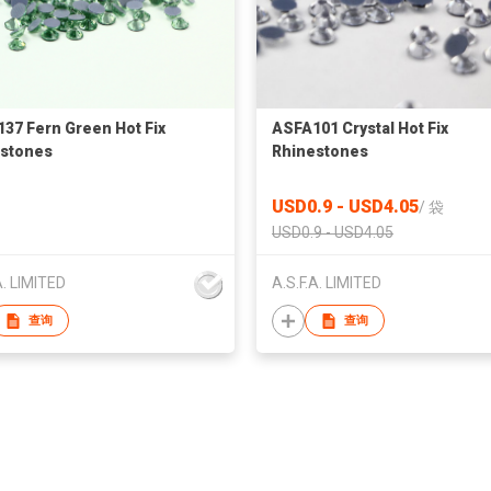
37 Fern Green Hot Fix
ASFA101 Crystal Hot Fix
stones
Rhinestones
USD0.9 - USD4.05
/
袋
USD0.9 - USD4.05
A. LIMITED
A.S.F.A. LIMITED
查询
查询