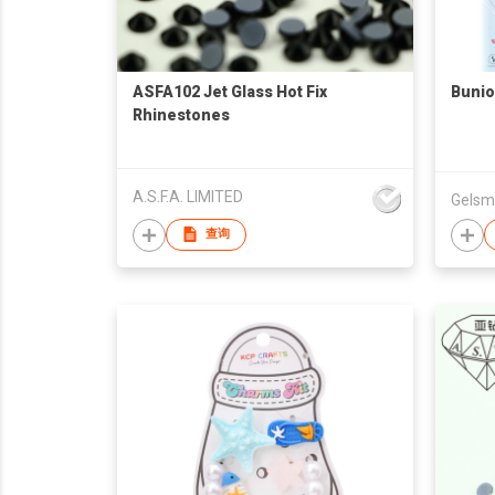
ASFA102 Jet Glass Hot Fix
Bunio
Rhinestones
A.S.F.A. LIMITED
Gelsma
查询