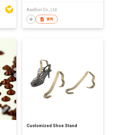
AaeBon Co., Ltd.
查询
Customized Shoe Stand