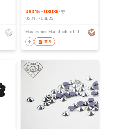
USD15 - USD35
/
套
USD15 - USD35
Mastermind Manufacture Ltd
查询