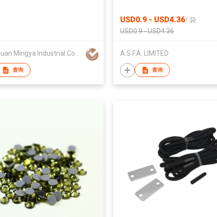
USD0.9 - USD4.36
/
袋
USD0.9 - USD4.36
Dongguan Mingya Industrial Company Limited
A.S.F.A. LIMITED
查询
查询