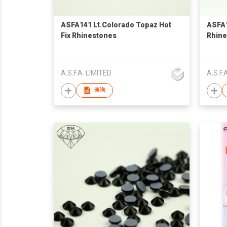
ASFA141 Lt.Colorado Topaz Hot
ASFA1
Fix Rhinestones
Rhine
A.S.F.A. LIMITED
A.S.F.
查询