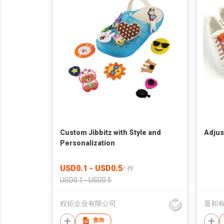
Custom Jibbitz with Style and
Adjus
Personalization
USD0.1 - USD0.5
/
件
USD0.1 - USD0.5
程炬企业有限公司
显和
查询