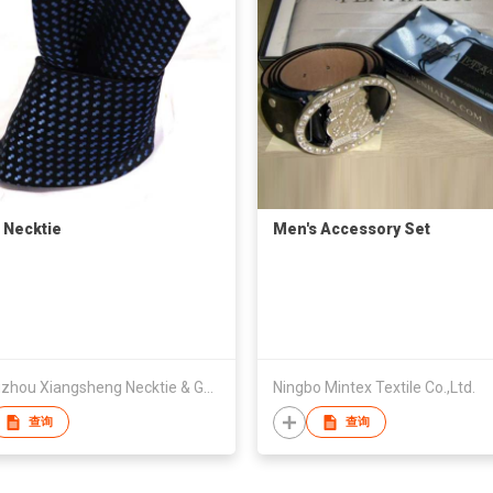
 Necktie
Men's Accessory Set
Shengzhou Xiangsheng Necktie & Garment
Ningbo Mintex Textile Co.,Ltd.
查询
查询