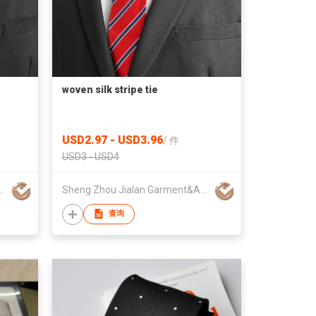
woven silk stripe tie
USD2.97 - USD3.96
/
件
USD3 - USD4
Garment&Apparel Co.,Ltd
Sheng Zhou Jialan Garment&Apparel Co.,Ltd
查询