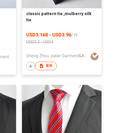
classic pattern tie ,mulberry silk
tie
USD3.168 - USD3.96
/
件
USD3.2 - USD4
Sheng Zhou Jialan Garment&Apparel Co.,Ltd
Zhejiang Yuansen Textile & Garment Co., Ltd.
查询