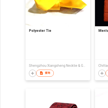
Polyester Tie
Men's
Shengzhou Xiangsheng Necktie & Garment
查询