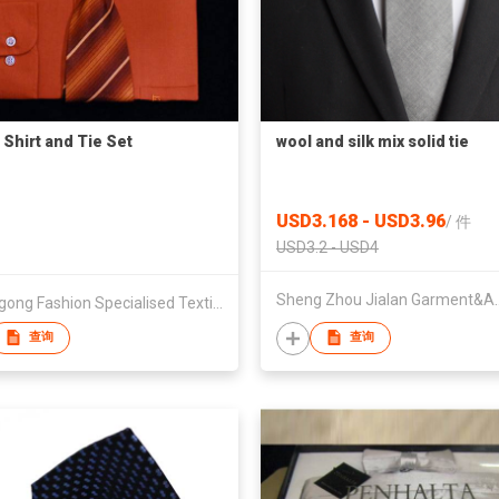
 Shirt and Tie Set
wool and silk mix solid tie
USD3.168 - USD3.96
/
件
USD3.2 - USD4
Sheng Zhou Jialan 
Chittagong Fashion Specialised Textile Ltd
查询
查询