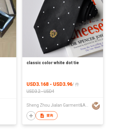
classic color white dot tie
USD3.168 - USD3.96
/
件
USD3.2 - USD4
Sheng Zhou Jialan Garment&Apparel Co.,Ltd
查询