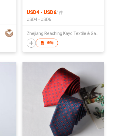
for Men
USD4 - USD6
/
件
USD4 - USD6
Zhejiang Reaching Kayo Textile & Garment Co., Ltd
查询