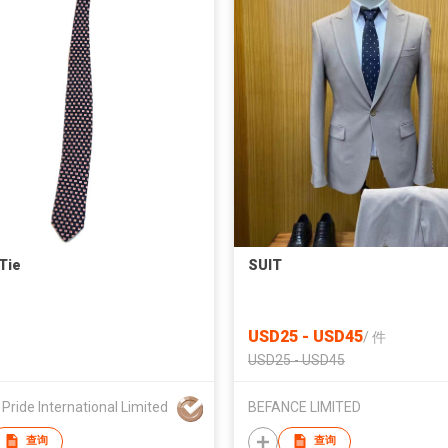
Tie
SUIT
USD25 - USD45
/
件
USD25 - USD45
 Pride International Limited
BEFANCE LIMITED
查询
查询