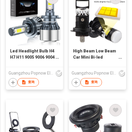
Led Headlight Bulb H4
High Beam Low Beam
H7 H11 9005 9006 9004
Car Mini Bi-led
9007 Car Light Bulb
Projector Lens Plug
Auto Headlamp 80W
and Play H4 H7 H11
Guangzhou Popnow Electronic Technology Co., Ltd.
Guangzhou Popnow Electronic Technology Co., Ltd.
Led Headlight
Led Projector Lens
Headlight
查询
查询