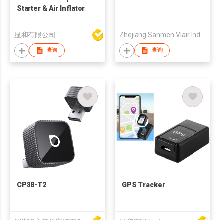
Starter & Air Inflator
显和有限公司
Zhejiang Sanmen Viair Industry Co., Ltd.
查询
查询
CP88-T2
GPS Tracker