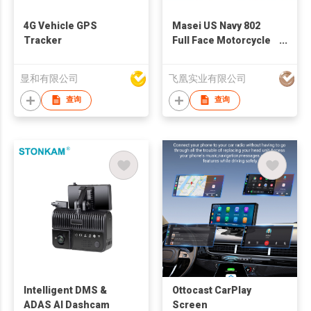
4G Vehicle GPS
Masei US Navy 802
Tracker
Full Face Motorcycle
Helmet
显和有限公司
飞凰实业有限公司
查询
查询
Intelligent DMS &
Ottocast CarPlay
ADAS AI Dashcam
Screen