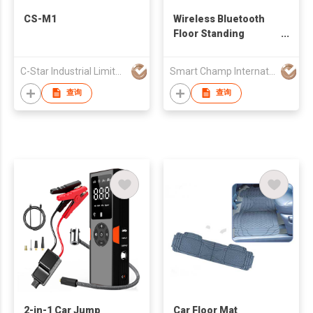
CS-M1
Wireless Bluetooth
Floor Standing
Speaker
C-Star Industrial Limited
Smart Champ International Investment Limited
查询
查询
2-in-1 Car Jump
Car Floor Mat