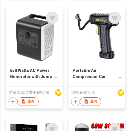
650 Watts AC Power
Portable Air
Generator with Jump
Compressor Car
Starter Function
Rechargeable Tire
Inflator Electric Pump
质量能源实业有限公司
华畅有限公司
查询
查询