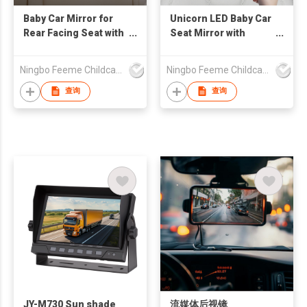
Baby Car Mirror for
Unicorn LED Baby Car
Rear Facing Seat with
Seat Mirror with
Soft Light, Easy Install
Remote Control and
& Adjust for
LED Night Light, Baby
Ningbo Feeme Childcare Products Co., Ltd
Ningbo Feeme Childcare Products Co., Ltd
Removable Headrest,
Car Seats
Car Backseat Infant
Accessories
查询
查询
Car Mirror
JY-M730 Sun shade
流媒体后视镜