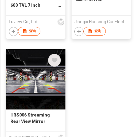
600 TVL 7 inch
monitor with metal
bracket
Luview Co., Ltd.
Jiangxi Hansong Car Electronics Co Ltd
查询
查询
HRS006 Streaming
Rear View Mirror