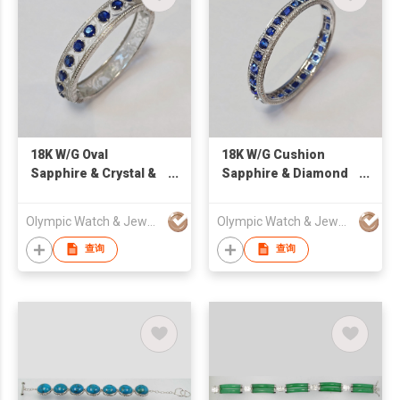
18K W/G Oval
18K W/G Cushion
Sapphire & Crystal &
Sapphire & Diamond
Diamond Bangle
Bangle
Olympic Watch & Jewellery Company Limited
Olympic Watch & Jewellery Company Limited
查询
查询