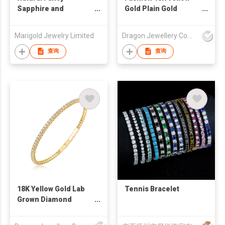
Sapphire and
Gold Plain Gold
Diamond Bracelet
Bangle With Diamond
Marigold Jewelry Limited
Dragon Jewellery Company Limited
查询
查询
18K Yellow Gold Lab
Tennis Bracelet
Grown Diamond
Tennis Bracelet