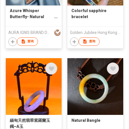
Azure Whisper
Colorful sapphire
Butterfly- Natural
bracelet
Crystal Designer
Custom Bracelet -
AURA IGNIS BRAND DEVELOPMENT LIMITED
Golden Jubilee Hong Kong Limited
Handmade 925 Silver
Lace Wings
查询
查询
緬甸天然翡翠紫羅蘭玉
Natural Bangle
鐲~A玉