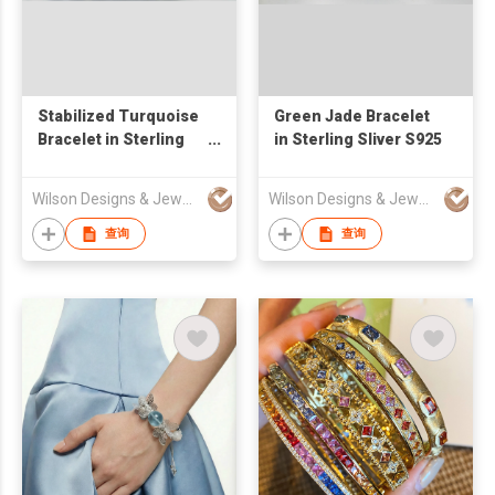
Stabilized Turquoise
Green Jade Bracelet
Bracelet in Sterling
in Sterling Sliver S925
Sliver S925
Wilson Designs & Jewellery Ltd
Wilson Designs & Jewellery Ltd
查询
查询