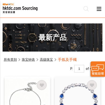
最新产品
手炼及手镯
所有类別
珠宝钟表
高级珠宝
P.
of 4