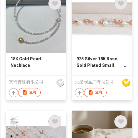
18K Gold Pearl
925 Silver 18K Rose
Necklace
Gold Plated Small
Bauhinia Flower Pearl
Bracelet Made with
真谛真珠有限公司
永星制品厂有限公司
Swarovski Crystal
查询
查询