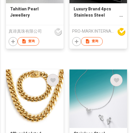
Tahitian Pearl
Luxury Brand 4pcs
Jewellery
Stainless Steel
Analog Wristwatch
Set Business Sport
真谛真珠有限公司
PRO-MARK INTERNATIONAL
Quartz Watch
Calendar Date
查询
查询
Bracelet Men's Gift
Set