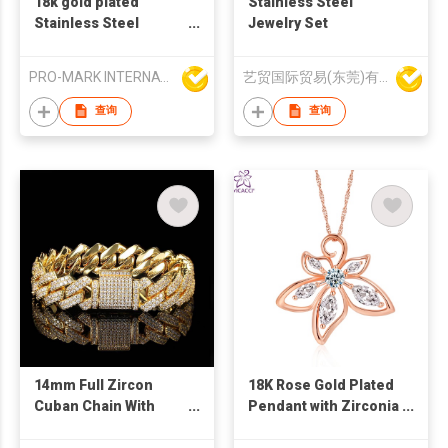
18k gold plated
Stainless Steel
Stainless Steel
Jewelry Set
Cuban Chain
Bracelets Necklace
PRO-MARK INTERNATIONAL
艺贸国际贸易(东莞)有限公司
Set Jewelry for men
查询
查询
14mm Full Zircon
18K Rose Gold Plated
Cuban Chain With
Pendant with Zirconia
Gold-Plated Hip-hop
Crystal
Punk Style Men'