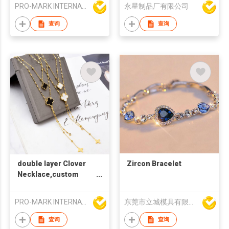
PRO-MARK INTERNATIONAL
永星制品厂有限公司
Bracelet
查询
查询
double layer Clover
Zircon Bracelet
Necklace,custom
jewelry in stainless
steel for women
PRO-MARK INTERNATIONAL
东莞市立城模具有限公司
查询
查询