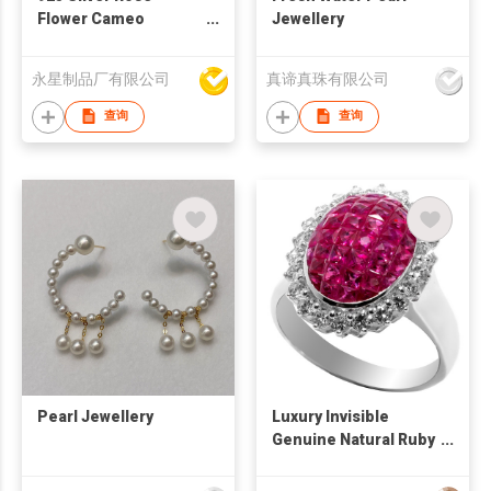
Flower Cameo
Jewellery
Earrings
永星制品厂有限公司
真谛真珠有限公司
查询
查询
Pearl Jewellery
Luxury Invisible
Genuine Natural Ruby
Ring Sterling Silver
925 Rhodium Plated