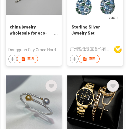
china jewelry
Sterling Silver
wholesale for eco-
Jewelry Set
friendly fashion
necklace
广州雅仕珠宝首饰有限公司
Dongguan City Grace Hardware Ornaments Co., Ltd.
查询
查询