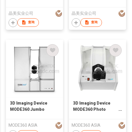
晶美实业公司
晶美实业公司
查询
查询
3D Imaging Device
3D Imaging Device
MODE360 Jumbo
MODE360 Photo
Composer
MODE360 ASIA
MODE360 ASIA