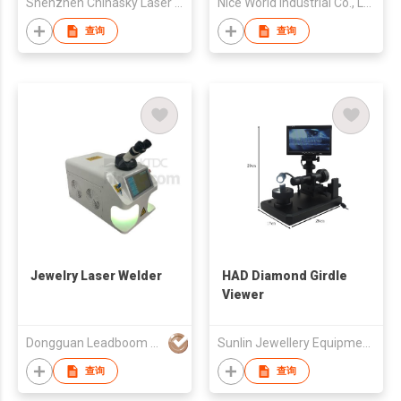
Shenzhen Chinasky Laser Technology Co Ltd
Nice World industrial Co., Ltd.
查询
查询
Jewelry Laser Welder
HAD Diamond Girdle
Viewer
Dongguan Leadboom Photoelectronic Technology Co.,Ltd
Sunlin Jewellery Equipment Group (HK) Co., Limited
查询
查询