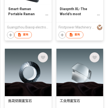
Smart-Raman
Diasynth XL-The
Portable Raman
World's most
Spectrometer
advanced device for
Synthetic Diamonds
Guangzhou Biaoqi electronics Technology Co., Ltd.
Firstpower Machinery Limited
and Simulants
Detection
查询
查询
批花切面蓝宝石
工业用蓝宝石