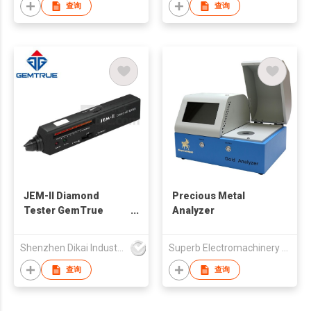
查询
查询
JEM-II Diamond
Precious Metal
Tester GemTrue
Analyzer
Diamond Selector
Diamond Tester
Shenzhen Dikai Industrial Co Ltd
Superb Electromachinery Co Limited
Moissanite
查询
查询