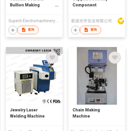
Bullion Making
Component
Machine
Superb Electromachinery Co Limited
新源光学实业有限公司
查询
查询
Jewelry Laser
Chain Making
Welding Machine
Machine