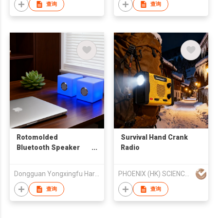
查询
查询
Rotomolded
Survival Hand Crank
Bluetooth Speaker
Radio
Stool IP44 LED Light
Cube for Seating
Dongguan Yongxingfu Hardware and Plastic Co., Ltd
PHOENIX (HK) SCIENCE & TECHNOLOGY LIMITED
Music and Ambient
Lighting
查询
查询