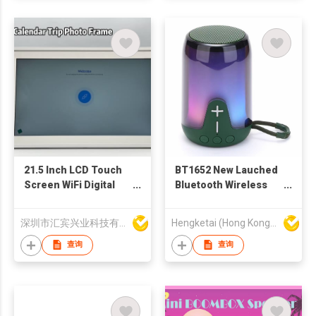
21.5 Inch LCD Touch
BT1652 New Lauched
Screen WiFi Digital
Bluetooth Wireless
Calendar Clock Photo
Speaker with
Frames
Portable Stereo Deep
深圳市汇宾兴业科技有限公司
Hengketai (Hong Kong) International Limited
Bass
查询
查询