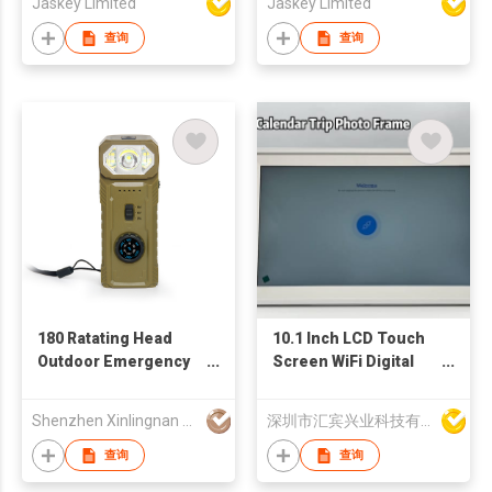
Jaskey Limited
Jaskey Limited
查询
查询
180 Ratating Head
10.1 Inch LCD Touch
Outdoor Emergency
Screen WiFi Digital
Radio AM FM Solar
Calendar Clock
Dynamo Hand Crank
Picture Frame
Shenzhen Xinlingnan Electronic Technology Co., Ltd
深圳市汇宾兴业科技有限公司
Portable Radio With
Flashlight Magnetic
查询
查询