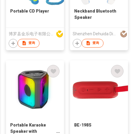
Portable CD Player
Neckband Bluetooth
Speaker
博罗县金乐电子有限公司
Shenzhen Dehuida Digital Co., Limited
查询
查询
Portable Karaoke
BE-198S
Speaker with