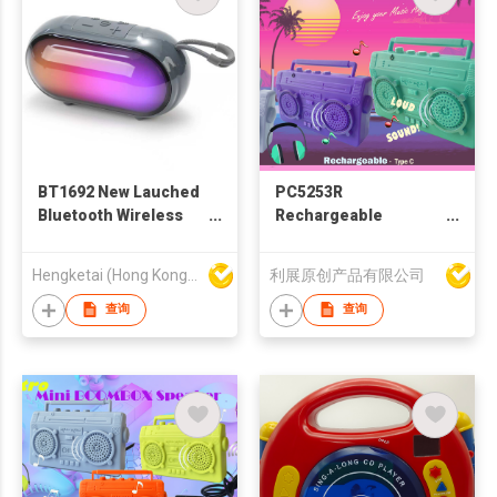
BT1692 New Lauched
PC5253R
Bluetooth Wireless
Rechargeable
Speaker with
Bluetooth Speaker
Portable Stereo Deep
Hengketai (Hong Kong) International Limited
利展原创产品有限公司
Bass
查询
查询