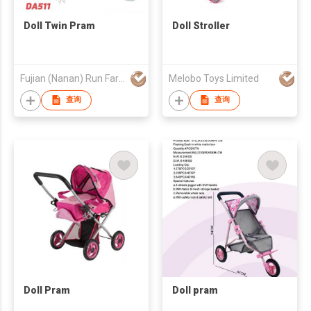
Doll Twin Pram
Doll Stroller
Fujian (Nanan) Run Far Baby Appliances Co., Ltd.
Melobo Toys Limited
查询
查询
Doll Pram
Doll pram