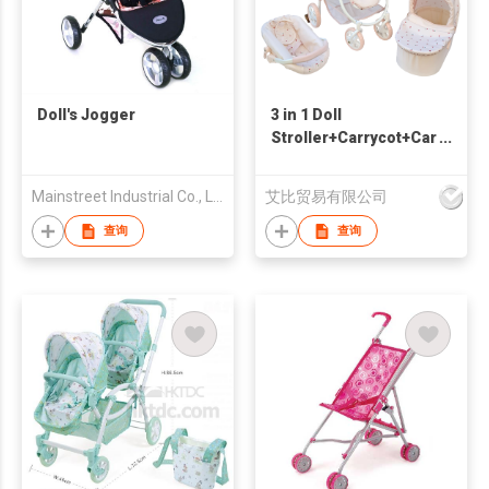
Doll's Jogger
3 in 1 Doll
Stroller+Carrycot+Car
seat
Mainstreet Industrial Co., Ltd.
艾比贸易有限公司
查询
查询