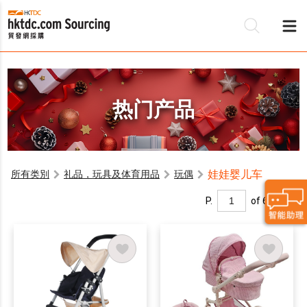
热门产品
娃娃婴儿车
所有类別
礼品，玩具及体育用品
玩偶
P.
of 6