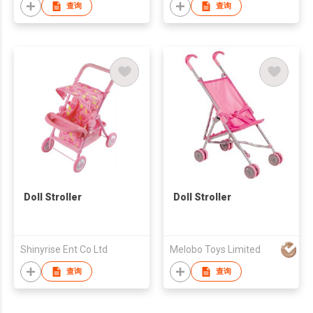
查询
查询
Doll Stroller
Doll Stroller
Shinyrise Ent Co Ltd
Melobo Toys Limited
查询
查询