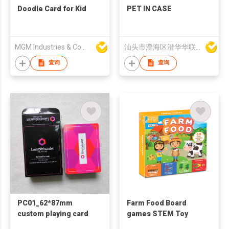
Doodle Card for Kid
PET IN CASE
MGM Industries & Company
汕头市澄海区澄华华联塑料厂
查询
查询
PC01_62*87mm
Farm Food Board
custom playing card
games STEM Toy