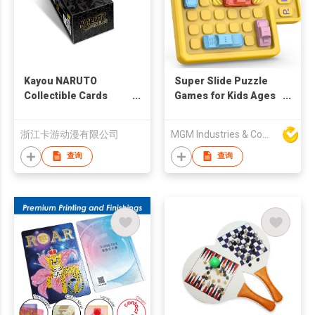
Kayou NARUTO
Super Slide Puzzle
Collectible Cards
Games for Kids Ages
Special Version
8-12, 1500+ Leveled
Flow Brain Teaser
浙江卡游动漫有限公司
MGM Industries & Company
Travel Games for
Adult Interactive
查询
查询
Fidget Toys
Educational Learning
Toys for All Ages
Xmas New Year Gifts
Men Women