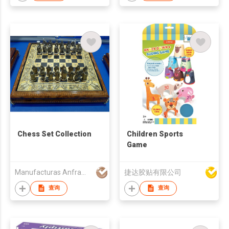
Chess Set Collection
Children Sports
Game
Manufacturas Anframa SA
捷达胶贴有限公司
查询
查询