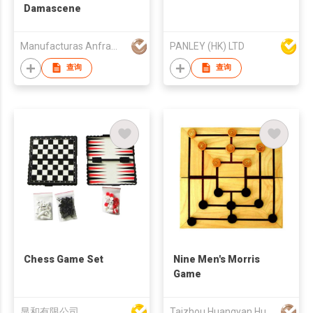
Damascene
Manufacturas Anframa SA
PANLEY (HK) LTD
查询
查询
Chess Game Set
Nine Men's Morris
Game
显和有限公司
Taizhou Huangyan Huayu Toy Co., Ltd