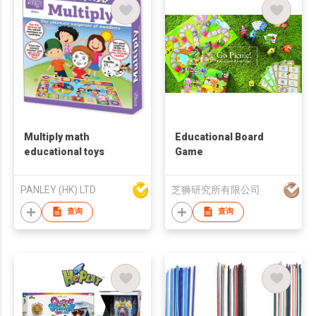
Multiply math
Educational Board
educational toys
Game
PANLEY (HK) LTD
芝狮研究所有限公司
查询
查询