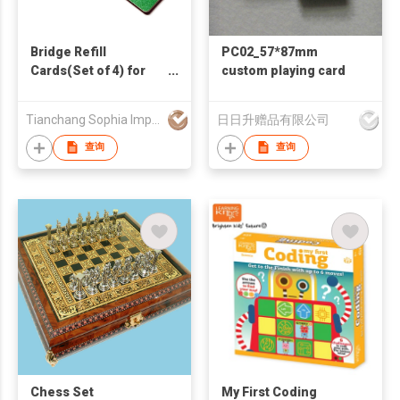
Bridge Refill
PC02_57*87mm
Cards(Set of 4) for
custom playing card
Bidding Boxes -
Durable Plastic
Tianchang Sophia Import And Export Company Limited
日日升赠品有限公司
Bidding Cards Refill
Cards for Bidding
查询
查询
Devices - Bridge Refill
Cards
Chess Set
My First Coding