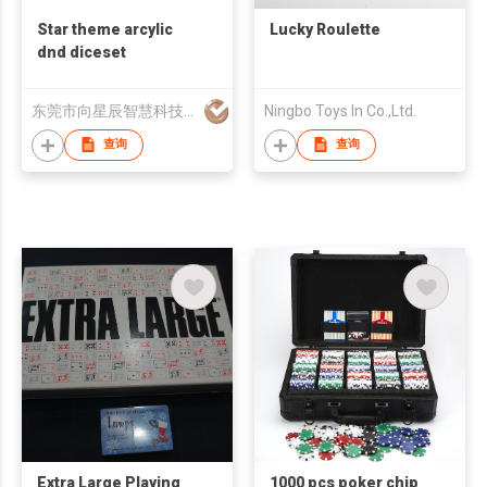
Star theme arcylic
Lucky Roulette
dnd diceset
东莞市向星辰智慧科技有限公司
Ningbo Toys In Co.,Ltd.
查询
查询
Extra Large Playing
1000 pcs poker chip