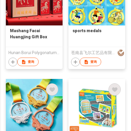
Mashang Facai
sports medals
Huangjing Gift Box
Hunan Borui Polygonatum Chinese Medicine Industry Co
苍南县飞尔工艺品有限公司
查询
查询