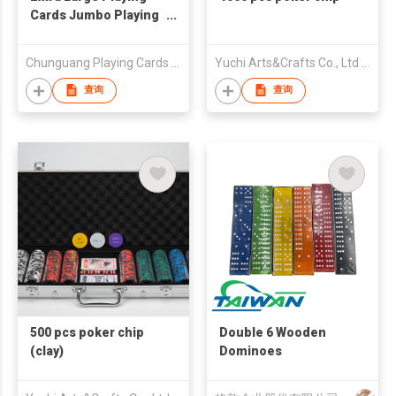
Cards Jumbo Playing
Cards for Party
Chunguang Playing Cards Factory
Yuchi Arts&Crafts Co., Ltd (Cixi)
查询
查询
500 pcs poker chip
Double 6 Wooden
(clay)
Dominoes