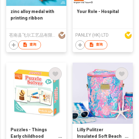
zinc alloy medal with
Your Role - Hospital
printing ribbon
苍南县飞尔工艺品有限公司
PANLEY (HK) LTD
查询
查询
Puzzles - Things
Lilly Pulitzer
Early childhood
Insulated Soft Beach