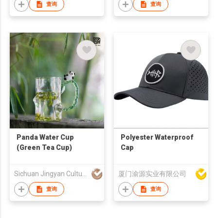
查询
查询
Panda Water Cup
Polyester Waterproof
(Green Tea Cup)
Cap
Sichuan Jingyan Culture Media Co.,Ltd.
厦门渝源实业有限公司
查询
查询