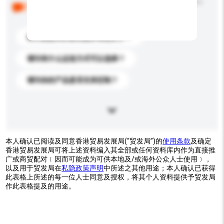
以下是其他买家提出的常见问题。点击以将它们添加到
你的询盘信息中。
你们能提供的最优惠价格是多少？
请问有什么运送方式可以选择？
请问你的产品是否支持定制？
本人确认已阅读及同意香港贸易发展局(“贸发局”)的
使用条款
及确定
香港贸易发展局可将上述资料编入其全部或任何资料库内作为直接推
广或商贸配对﹝因而可能成为可供本地及/或海外公众人士使用﹞，
以及用于贸发局在
私隐政策声明
中所述之其他用途；本人确认已获得
此表格上所述的每一位人士同意及授权，将其个人资料提供予贸发局
作此表格提及的用途。