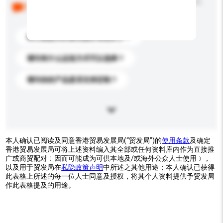
以下是其他买家提出的常见问题。点击以将它们添加到
你的询盘信息中。
你们能提供的最优惠价格是多少？
请问有什么运送方式可以选择？
请问你的产品是否支持定制？
本人确认已阅读及同意香港贸易发展局(“贸发局”)的
使用条款
及确定
香港贸易发展局可将上述资料编入其全部或任何资料库内作为直接推
广或商贸配对﹝因而可能成为可供本地及/或海外公众人士使用﹞，
以及用于贸发局在
私隐政策声明
中所述之其他用途；本人确认已获得
此表格上所述的每一位人士同意及授权，将其个人资料提供予贸发局
作此表格提及的用途。