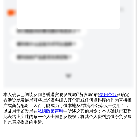
以下是其他买家提出的常见问题。点击以将它们添加到
你的询盘信息中。
你们能提供的最优惠价格是多少？
请问有什么运送方式可以选择？
请问你的产品是否支持定制？
本人确认已阅读及同意香港贸易发展局(“贸发局”)的
使用条款
及确定
香港贸易发展局可将上述资料编入其全部或任何资料库内作为直接推
广或商贸配对﹝因而可能成为可供本地及/或海外公众人士使用﹞，
以及用于贸发局在
私隐政策声明
中所述之其他用途；本人确认已获得
此表格上所述的每一位人士同意及授权，将其个人资料提供予贸发局
作此表格提及的用途。