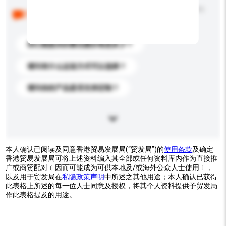
以下是其他买家提出的常见问题。点击以将它们添加到
你的询盘信息中。
你们能提供的最优惠价格是多少？
请问有什么运送方式可以选择？
请问你的产品是否支持定制？
本人确认已阅读及同意香港贸易发展局(“贸发局”)的
使用条款
及确定
香港贸易发展局可将上述资料编入其全部或任何资料库内作为直接推
广或商贸配对﹝因而可能成为可供本地及/或海外公众人士使用﹞，
以及用于贸发局在
私隐政策声明
中所述之其他用途；本人确认已获得
此表格上所述的每一位人士同意及授权，将其个人资料提供予贸发局
作此表格提及的用途。