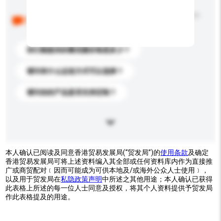
以下是其他买家提出的常见问题。点击以将它们添加到
你的询盘信息中。
你们能提供的最优惠价格是多少？
请问有什么运送方式可以选择？
请问你的产品是否支持定制？
本人确认已阅读及同意香港贸易发展局(“贸发局”)的
使用条款
及确定
香港贸易发展局可将上述资料编入其全部或任何资料库内作为直接推
广或商贸配对﹝因而可能成为可供本地及/或海外公众人士使用﹞，
以及用于贸发局在
私隐政策声明
中所述之其他用途；本人确认已获得
此表格上所述的每一位人士同意及授权，将其个人资料提供予贸发局
作此表格提及的用途。