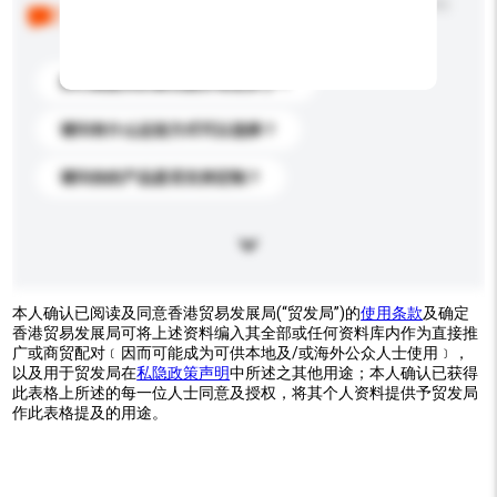
以下是其他买家提出的常见问题。点击以将它们添加到
你的询盘信息中。
你们能提供的最优惠价格是多少？
请问有什么运送方式可以选择？
请问你的产品是否支持定制？
本人确认已阅读及同意香港贸易发展局(“贸发局”)的
使用条款
及确定
香港贸易发展局可将上述资料编入其全部或任何资料库内作为直接推
广或商贸配对﹝因而可能成为可供本地及/或海外公众人士使用﹞，
以及用于贸发局在
私隐政策声明
中所述之其他用途；本人确认已获得
此表格上所述的每一位人士同意及授权，将其个人资料提供予贸发局
作此表格提及的用途。