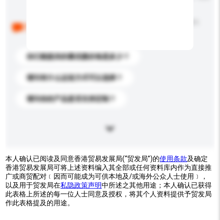
以下是其他买家提出的常见问题。点击以将它们添加到
你的询盘信息中。
你们能提供的最优惠价格是多少？
请问有什么运送方式可以选择？
请问你的产品是否支持定制？
本人确认已阅读及同意香港贸易发展局(“贸发局”)的
使用条款
及确定
香港贸易发展局可将上述资料编入其全部或任何资料库内作为直接推
广或商贸配对﹝因而可能成为可供本地及/或海外公众人士使用﹞，
以及用于贸发局在
私隐政策声明
中所述之其他用途；本人确认已获得
此表格上所述的每一位人士同意及授权，将其个人资料提供予贸发局
作此表格提及的用途。