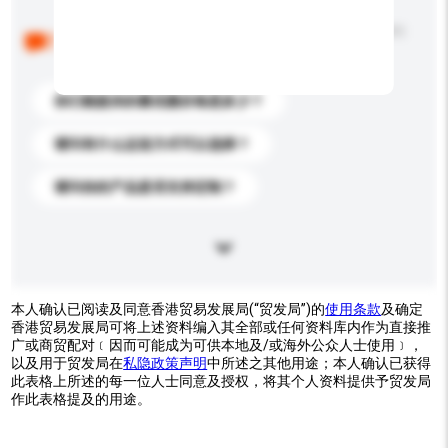
以下是其他买家提出的常见问题。点击以将它们添加到
你的询盘信息中。
你们能提供的最优惠价格是多少？
请问有什么运送方式可以选择？
请问你的产品是否支持定制？
本人确认已阅读及同意香港贸易发展局(“贸发局”)的
使用条款
及确定
香港贸易发展局可将上述资料编入其全部或任何资料库内作为直接推
广或商贸配对﹝因而可能成为可供本地及/或海外公众人士使用﹞，
以及用于贸发局在
私隐政策声明
中所述之其他用途；本人确认已获得
此表格上所述的每一位人士同意及授权，将其个人资料提供予贸发局
作此表格提及的用途。