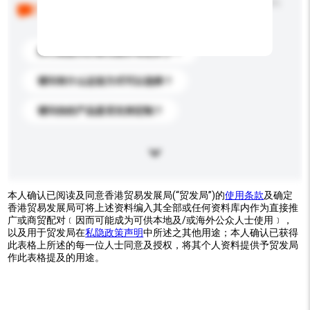
以下是其他买家提出的常见问题。点击以将它们添加到
你的询盘信息中。
你们能提供的最优惠价格是多少？
请问有什么运送方式可以选择？
请问你的产品是否支持定制？
本人确认已阅读及同意香港贸易发展局(“贸发局”)的
使用条款
及确定
香港贸易发展局可将上述资料编入其全部或任何资料库内作为直接推
广或商贸配对﹝因而可能成为可供本地及/或海外公众人士使用﹞，
以及用于贸发局在
私隐政策声明
中所述之其他用途；本人确认已获得
此表格上所述的每一位人士同意及授权，将其个人资料提供予贸发局
作此表格提及的用途。