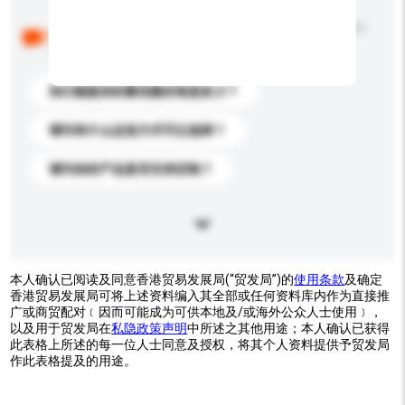
以下是其他买家提出的常见问题。点击以将它们添加到
你的询盘信息中。
你们能提供的最优惠价格是多少？
请问有什么运送方式可以选择？
请问你的产品是否支持定制？
本人确认已阅读及同意香港贸易发展局(“贸发局”)的
使用条款
及确定
香港贸易发展局可将上述资料编入其全部或任何资料库内作为直接推
广或商贸配对﹝因而可能成为可供本地及/或海外公众人士使用﹞，
以及用于贸发局在
私隐政策声明
中所述之其他用途；本人确认已获得
此表格上所述的每一位人士同意及授权，将其个人资料提供予贸发局
作此表格提及的用途。