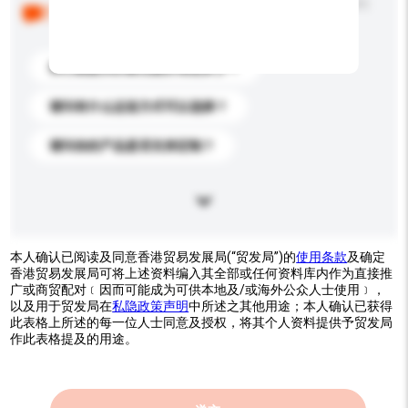
以下是其他买家提出的常见问题。点击以将它们添加到
你的询盘信息中。
你们能提供的最优惠价格是多少？
请问有什么运送方式可以选择？
请问你的产品是否支持定制？
本人确认已阅读及同意香港贸易发展局(“贸发局”)的
使用条款
及确定
香港贸易发展局可将上述资料编入其全部或任何资料库内作为直接推
广或商贸配对﹝因而可能成为可供本地及/或海外公众人士使用﹞，
以及用于贸发局在
私隐政策声明
中所述之其他用途；本人确认已获得
此表格上所述的每一位人士同意及授权，将其个人资料提供予贸发局
作此表格提及的用途。