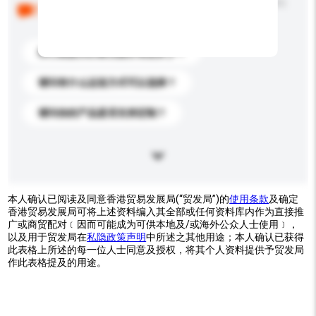
以下是其他买家提出的常见问题。点击以将它们添加到
你的询盘信息中。
你们能提供的最优惠价格是多少？
请问有什么运送方式可以选择？
请问你的产品是否支持定制？
本人确认已阅读及同意香港贸易发展局(“贸发局”)的
使用条款
及确定
香港贸易发展局可将上述资料编入其全部或任何资料库内作为直接推
广或商贸配对﹝因而可能成为可供本地及/或海外公众人士使用﹞，
以及用于贸发局在
私隐政策声明
中所述之其他用途；本人确认已获得
此表格上所述的每一位人士同意及授权，将其个人资料提供予贸发局
作此表格提及的用途。