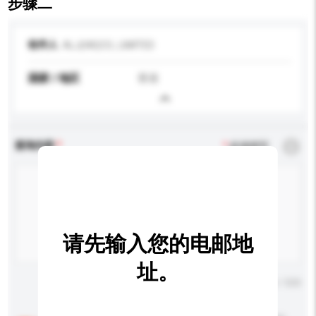
步骤二
收件人
ALJ(HK)CO., LIMITED
国家 / 地区
香港
查询内容
*
必须填写
请先输入您的电邮地
址。
输入字数上限: 0 / 500