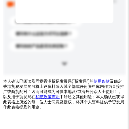
以下是其他买家提出的常见问题。点击以将它们添加到
你的询盘信息中。
你们能提供的最优惠价格是多少？
请问有什么运送方式可以选择？
请问你的产品是否支持定制？
本人确认已阅读及同意香港贸易发展局(“贸发局”)的
使用条款
及确定
香港贸易发展局可将上述资料编入其全部或任何资料库内作为直接推
广或商贸配对﹝因而可能成为可供本地及/或海外公众人士使用﹞，
以及用于贸发局在
私隐政策声明
中所述之其他用途；本人确认已获得
此表格上所述的每一位人士同意及授权，将其个人资料提供予贸发局
作此表格提及的用途。