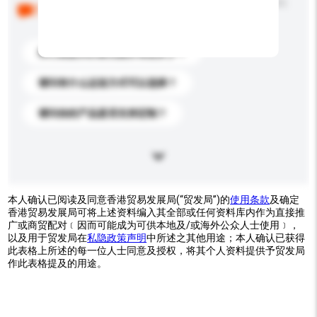
以下是其他买家提出的常见问题。点击以将它们添加到
你的询盘信息中。
你们能提供的最优惠价格是多少？
请问有什么运送方式可以选择？
请问你的产品是否支持定制？
本人确认已阅读及同意香港贸易发展局(“贸发局”)的
使用条款
及确定
香港贸易发展局可将上述资料编入其全部或任何资料库内作为直接推
广或商贸配对﹝因而可能成为可供本地及/或海外公众人士使用﹞，
以及用于贸发局在
私隐政策声明
中所述之其他用途；本人确认已获得
此表格上所述的每一位人士同意及授权，将其个人资料提供予贸发局
作此表格提及的用途。