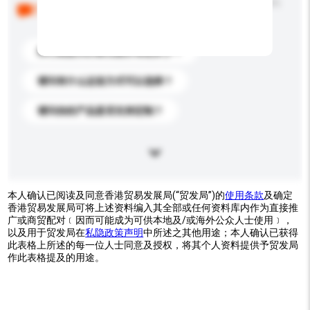
以下是其他买家提出的常见问题。点击以将它们添加到
你的询盘信息中。
你们能提供的最优惠价格是多少？
请问有什么运送方式可以选择？
请问你的产品是否支持定制？
本人确认已阅读及同意香港贸易发展局(“贸发局”)的
使用条款
及确定
香港贸易发展局可将上述资料编入其全部或任何资料库内作为直接推
广或商贸配对﹝因而可能成为可供本地及/或海外公众人士使用﹞，
以及用于贸发局在
私隐政策声明
中所述之其他用途；本人确认已获得
此表格上所述的每一位人士同意及授权，将其个人资料提供予贸发局
作此表格提及的用途。