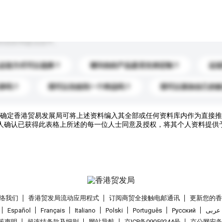
到你的询盘信息中。
运送方式可以选择？
请问你的产品是否支持定制？
运
录吗？
我可以先收到一个样品吗？
我可以添加自己的
确定香港贸易发展局可将上述资料编入其全部或任何资料库内作为直接推
人确认已获得此表格上所述的每一位人士同意及授权，将其个人资料提供
络我们
香港贸发局流动应用程式
订阅商贸全接触电邮通讯
更新您的
Español
Français
Italiano
Polski
Português
Pусский
عربى
策声明
超连结条款及细则
网站导航
京ICP备09059244号
京公网安备 1