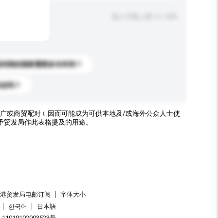
输入字数上限: 0 / 500
送到我的国家需要多长时间？
标志吗？
广或商贸配对﹝因而可能成为可供本地及/或海外公众人士使
予贸发局作此表格提及的用途。
香港贸发局电邮订阅
字体大小
한국어
日本語
1010102003523号