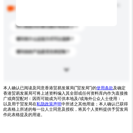
以下是其他买家提出的常见问题。点击以将它们添加到
你的询盘信息中。
你们能提供的最优惠价格是多少？
请问有什么运送方式可以选择？
请问你的产品是否支持定制？
本人确认已阅读及同意香港贸易发展局(“贸发局”)的
使用条款
及确定
香港贸易发展局可将上述资料编入其全部或任何资料库内作为直接推
广或商贸配对﹝因而可能成为可供本地及/或海外公众人士使用﹞，
以及用于贸发局在
私隐政策声明
中所述之其他用途；本人确认已获得
此表格上所述的每一位人士同意及授权，将其个人资料提供予贸发局
作此表格提及的用途。