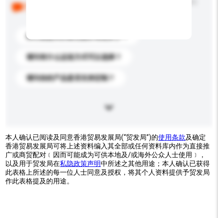
以下是其他买家提出的常见问题。点击以将它们添加到
你的询盘信息中。
你们能提供的最优惠价格是多少？
请问有什么运送方式可以选择？
请问你的产品是否支持定制？
本人确认已阅读及同意香港贸易发展局(“贸发局”)的
使用条款
及确定
香港贸易发展局可将上述资料编入其全部或任何资料库内作为直接推
广或商贸配对﹝因而可能成为可供本地及/或海外公众人士使用﹞，
以及用于贸发局在
私隐政策声明
中所述之其他用途；本人确认已获得
此表格上所述的每一位人士同意及授权，将其个人资料提供予贸发局
作此表格提及的用途。