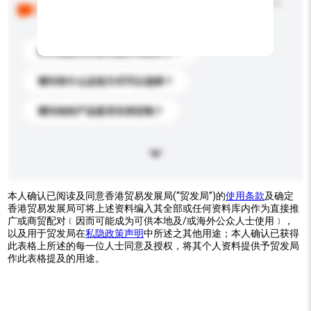
以下是其他买家提出的常见问题。点击以将它们添加到
你的询盘信息中。
你们能提供的最优惠价格是多少？
请问有什么运送方式可以选择？
请问你的产品是否支持定制？
本人确认已阅读及同意香港贸易发展局(“贸发局”)的
使用条款
及确定
香港贸易发展局可将上述资料编入其全部或任何资料库内作为直接推
广或商贸配对﹝因而可能成为可供本地及/或海外公众人士使用﹞，
以及用于贸发局在
私隐政策声明
中所述之其他用途；本人确认已获得
此表格上所述的每一位人士同意及授权，将其个人资料提供予贸发局
作此表格提及的用途。