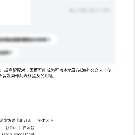
输入字数上限: 0 / 500
送到我的国家需要多长时间？
标志吗？
广或商贸配对﹝因而可能成为可供本地及/或海外公众人士使
予贸发局作此表格提及的用途。
香港贸发局电邮订阅
字体大小
한국어
日本語
1010102003523号