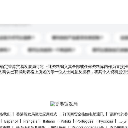
到你的询盘信息中。
运送方式可以选择？
请问你的产品是否支持定制？
运
录吗？
我可以先收到一个样品吗？
我可以添加自己的
确定香港贸易发展局可将上述资料编入其全部或任何资料库内作为直接推
人确认已获得此表格上所述的每一位人士同意及授权，将其个人资料提供
络我们
香港贸发局流动应用程式
订阅商贸全接触电邮通讯
更新您的
Español
Français
Italiano
Polski
Português
Pусский
عربى
策声明
超连结条款及细则
网站导航
京ICP备09059244号
京公网安备 1