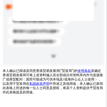
以下是其他买家提出的常见问题。点击以将它们添加到
你的询盘信息中。
你们能提供的最优惠价格是多少？
请问有什么运送方式可以选择？
请问你的产品是否支持定制？
本人确认已阅读及同意香港贸易发展局(“贸发局”)的
使用条款
及确定
香港贸易发展局可将上述资料编入其全部或任何资料库内作为直接推
广或商贸配对﹝因而可能成为可供本地及/或海外公众人士使用﹞，
以及用于贸发局在
私隐政策声明
中所述之其他用途；本人确认已获得
此表格上所述的每一位人士同意及授权，将其个人资料提供予贸发局
作此表格提及的用途。