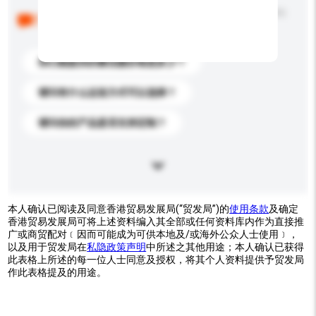
以下是其他买家提出的常见问题。点击以将它们添加到
你的询盘信息中。
你们能提供的最优惠价格是多少？
请问有什么运送方式可以选择？
请问你的产品是否支持定制？
本人确认已阅读及同意香港贸易发展局(“贸发局”)的
使用条款
及确定
香港贸易发展局可将上述资料编入其全部或任何资料库内作为直接推
广或商贸配对﹝因而可能成为可供本地及/或海外公众人士使用﹞，
以及用于贸发局在
私隐政策声明
中所述之其他用途；本人确认已获得
此表格上所述的每一位人士同意及授权，将其个人资料提供予贸发局
作此表格提及的用途。