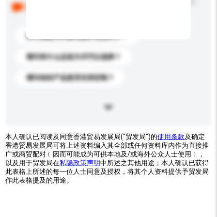
以下是其他买家提出的常见问题。点击以将它们添加到
你的询盘信息中。
你们能提供的最优惠价格是多少？
请问有什么运送方式可以选择？
请问你的产品是否支持定制？
本人确认已阅读及同意香港贸易发展局(“贸发局”)的
使用条款
及确定
香港贸易发展局可将上述资料编入其全部或任何资料库内作为直接推
广或商贸配对﹝因而可能成为可供本地及/或海外公众人士使用﹞，
以及用于贸发局在
私隐政策声明
中所述之其他用途；本人确认已获得
此表格上所述的每一位人士同意及授权，将其个人资料提供予贸发局
作此表格提及的用途。