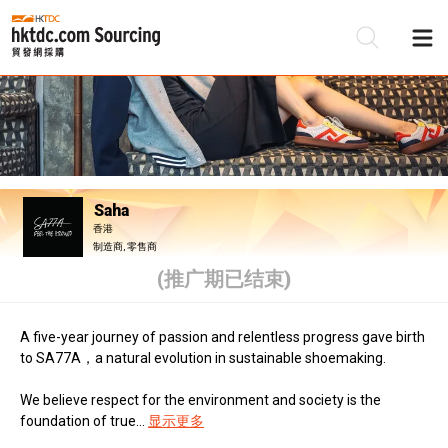
Saha
香港
制造商, 零售商
(推广期已结束)
A five-year journey of passion and relentless progress gave birth
to SA77A，a natural evolution in sustainable shoemaking.
We believe respect for the environment and society is the
foundation of true...
显示更多